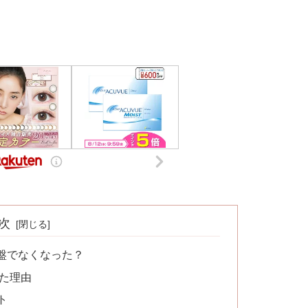
次
廃盤でなくなった？
った理由
ト