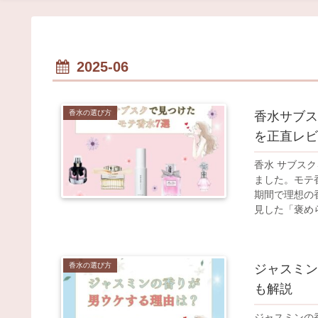
2025-06
香水の選び方
香水サブス
を正直レビ
香水 サブス
ました。モテ
期間で理想の
見した「褒めら
香水の選び方
ジャスミン
も解説
ジャスミンの