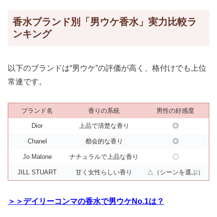
香水ブランド別「男ウケ香水」実力比較ラ
ンキング
以下のブランドは“男ウケ”の評価が高く、格付けでも上位
常連です。
ブランド名
香りの系統
男性の好感度
Dior
上品で清楚な香り
◎
Chanel
都会的な香り
◎
Jo Malone
ナチュラルで上品な香り
〇
JILL STUART
甘く女性らしい香り
△（シーンを選ぶ）
＞＞デイリーコンマの香水で男ウケNo.1は？