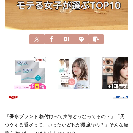
「
香水ブランド 格付け
って実際どうなってるの？」「
男
ウケ
する
香水
って、いったい
どれ
が
最強
なの？」そんな疑