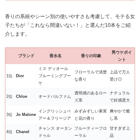
香りの系統やシーン別の使いやすさも考慮して、モテる女
子たちが「これなら間違いない！」と選んだ10本をご紹
介します。
男ウケポイ
ブランド
香水名
香りの印象
ント
ミス ディオール
フローラルで清楚
上品で万人
1位
Dior
ブルーミングブー
な香り
受け◎
ケ
透明感のあるロー
ナチュラル
2位
Chloe
オードパルファム
ズ系
で好感度大
イングリッシュペ
みずみずしい果実
爽やかで癒
3位
Jo Malone
アー＆フリージア
と花の香り
し系
チャンス オータン
フルーティーフロ
甘すぎず上
4位
Chanel
ドゥル
ーラル
品