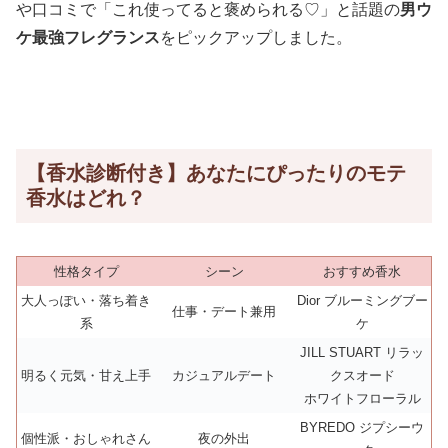
や口コミで「これ使ってると褒められる♡」と話題の
男ウ
ケ最強フレグランス
をピックアップしました。
【香水診断付き】あなたにぴったりのモテ
香水はどれ？
性格タイプ
シーン
おすすめ香水
大人っぽい・落ち着き
Dior ブルーミングブー
仕事・デート兼用
系
ケ
JILL STUART リラッ
明るく元気・甘え上手
カジュアルデート
クスオード
ホワイトフローラル
BYREDO ジプシーウ
個性派・おしゃれさん
夜の外出