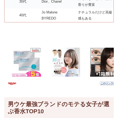
30代
Dior、Chanel
香りが豊富
Jo Malone
ナチュラルだけど高級
40代
BYREDO
感もある
男ウケ最強ブランドのモテる女子が選
ぶ香水TOP10