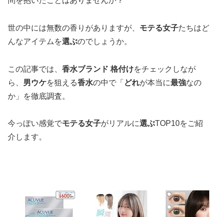
問を抱いたことはありませんか？
世の中には無数の香りがありますが、
モテる女子
たちはど
んなアイテムを
選ぶ
のでしょうか。
この記事では、
香水ブランド 格付け
をチェックしなが
ら、
男ウケ
を狙える
香水
の中で「
どれ
が本当に
最強
なの
か」を徹底調査。
今っぽい感覚で
モテる女子
がリアルに
選ぶ
TOP10をご紹
介します。