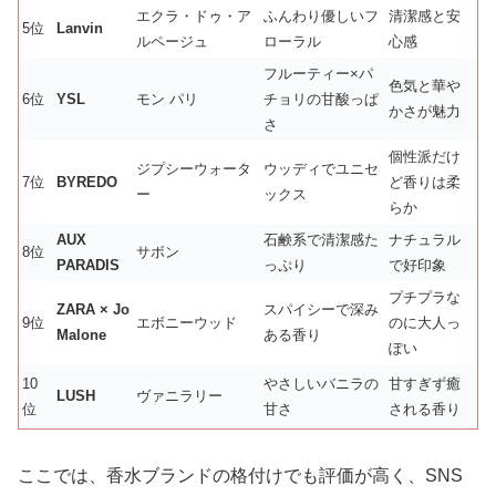
エクラ・ドゥ・ア
ふんわり優しいフ
清潔感と安
5位
Lanvin
ルページュ
ローラル
心感
フルーティー×パ
色気と華や
6位
YSL
モン パリ
チョリの甘酸っぱ
かさが魅力
さ
個性派だけ
ジプシーウォータ
ウッディでユニセ
7位
BYREDO
ど香りは柔
ー
ックス
らか
AUX
石鹸系で清潔感た
ナチュラル
8位
サボン
PARADIS
っぷり
で好印象
プチプラな
ZARA × Jo
スパイシーで深み
9位
エボニーウッド
のに大人っ
Malone
ある香り
ぽい
10
やさしいバニラの
甘すぎず癒
LUSH
ヴァニラリー
位
甘さ
される香り
ここでは、香水ブランドの格付けでも評価が高く、SNS