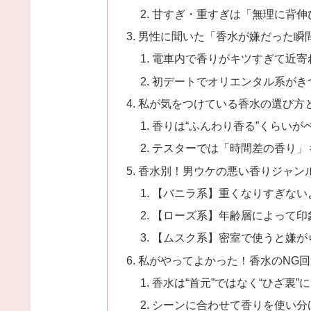
甘すぎ・重すぎは「無理に背伸
男性に聞いた「香水が嫌だった瞬
電車内で香りがキツすぎて近寄
初デートでオリエンタル系がき
私が気をつけている香水の選び方
香りは“ふんわり香る”くらいが
テスターでは「時間差の香り」
香水別！男ウケの悪い香りジャン
【バニラ系】重くなりすぎない
【ローズ系】年齢層によって印
【ムスク系】密室で使うと嫌が
私がやってよかった！香水のNG
香水は“首元”ではなく“ひざ裏”
シーンに合わせて香りを使い分