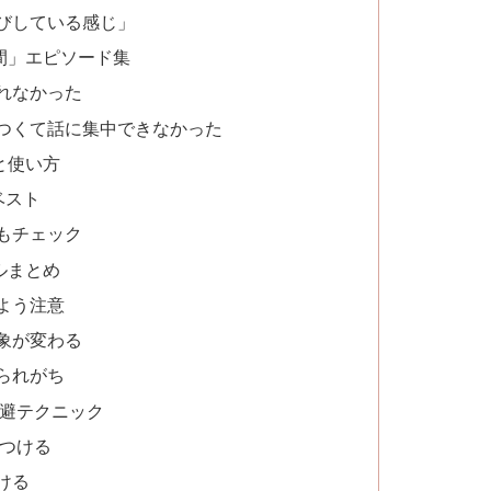
びしている感じ」
間」エピソード集
れなかった
つくて話に集中できなかった
と使い方
ベスト
もチェック
ルまとめ
よう注意
象が変わる
られがち
回避テクニック
につける
ける