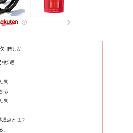
次
特徴5選
効果
ぎる
効果
共通点とは？
る」