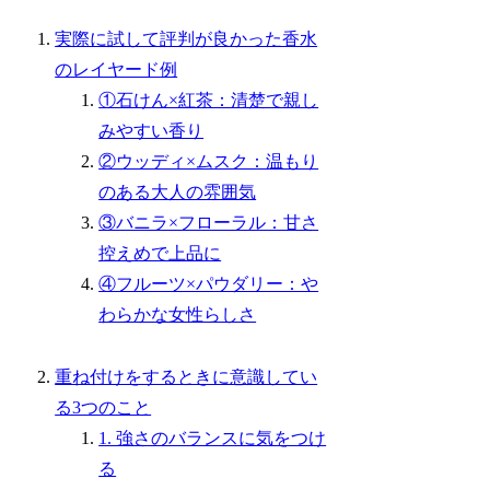
実際に試して評判が良かった香水
のレイヤード例
①石けん×紅茶：清楚で親し
みやすい香り
②ウッディ×ムスク：温もり
のある大人の雰囲気
③バニラ×フローラル：甘さ
控えめで上品に
④フルーツ×パウダリー：や
わらかな女性らしさ
重ね付けをするときに意識してい
る3つのこと
1. 強さのバランスに気をつけ
る