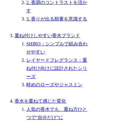
2. 香調のコントラストを活か
す
3. 香りが出る順番を意識する
重ね付けしやすい香水ブランド
SHIRO：シンプルで組み合わ
せやすい
レイヤードフレグランス：重
ね付け向けに設計されたシリ
ーズ
軽めのローズやジャスミン
香水を重ねて感じた変化
人気の香水でも、重ね方ひと
つで“自分だけ”に