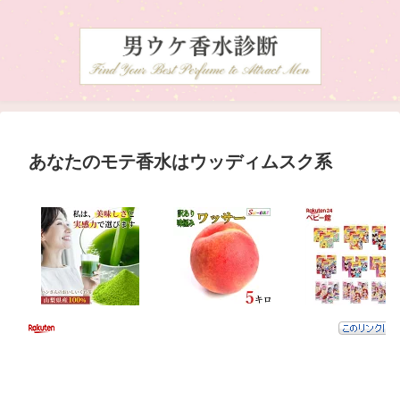
あなたのモテ香水はウッディムスク系