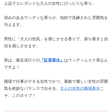
上品でエレガントな大人の女性にぴったりな香り。
深みのあるウッディな香りが、知的で洗練された雰囲気を
与えます。
男性に「大人の色気」を感じさせる香りで、落ち着きと自
信を感じさせます。
実は、最近流行りの
『紅茶香水』
はウッディムスク系なん
ですよ！
職場で仕事がデキる女性でかつ、素敵で優しい女性の雰囲
気を絶妙なバランスで出せる、
大人の女性の職場香水
こ
そ、このタイプ！